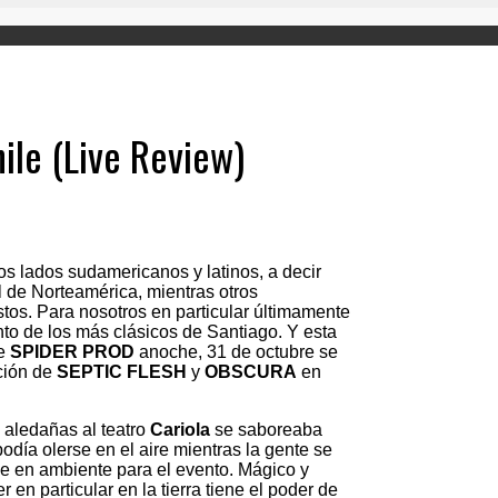
le (Live Review)
s lados sudamericanos y latinos, a decir
al de Norteamérica, mientras otros
tos. Para nosotros en particular últimamente
into de los más clásicos de Santiago. Y esta
e
SPIDER PROD
anoche, 31 de octubre se
ación de
SEPTIC FLESH
y
OBSCURA
en
s aledañas al teatro
Cariola
se saboreaba
día olerse en el aire mientras la gente se
e en ambiente para el evento. Mágico y
en particular en la tierra tiene el poder de