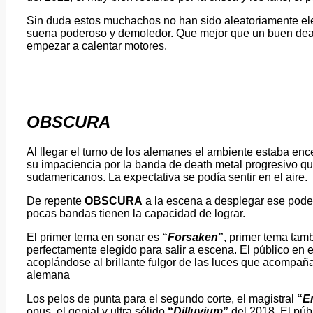
Sin duda estos muchachos no han sido aleatoriamente ele
suena poderoso y demoledor. Que mejor que un buen death 
empezar a calentar motores.
OBSCURA
Al llegar el turno de los alemanes el ambiente estaba en
su impaciencia por la banda de death metal progresivo que
sudamericanos. La expectativa se podía sentir en el aire.
De repente
OBSCURA
a la escena a desplegar ese pode
pocas bandas tienen la capacidad de lograr.
El primer tema en sonar es
“
Forsaken
”
, primer tema tam
perfectamente elegido para salir a escena. El público en e
acoplándose al brillante fulgor de las luces que acompañ
alemana
Los pelos de punta para el segundo corte, el magistral
“
E
opus, el genial y ultra sólido
“
Dilluvium
”
del 2018. El púb