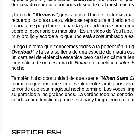
demasiado reprimido por años deseo de ir al mosh con es
¡Turno de
“Akroasis”
,
que canción! Uno de los temas más v
recuerdo los días que su video se reproducía a diario en 
cuando me pego fuerte la banda y cuando más sumergido e
sobre el escenario es magistral. Es un video de YouTube. 
muy prolijo y acorde a lo que uno está acostumbrado a es
Luego un tema que conocemos todos a la perfección. El 
Overload”
y la sala se llena de una especie de magia es
un carrusel de violencia escénica pero casi en cámara le
cinemática de una escena de
Nolan
en la película
“Interst
noche.
También hubo oportunidad de que suene
“When Stars Co
momento que nos hace tener sentimientos ambiguos, es de
temor de que esta magistral noche termine. Las voces li
su parecido a las grabaciones. La verdad todo ha sonado
sendas características promete sonar y luego termina cum
SEPTICFLESH