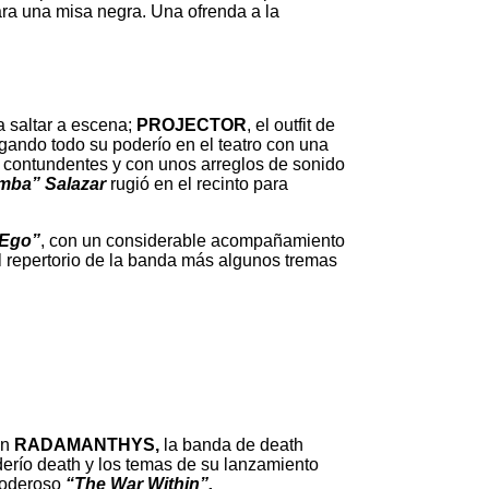
ra una misa negra. Una ofrenda a la
a saltar a escena;
PROJECTOR
, el outfit de
ando todo su poderío en el teatro con una
n contundentes y con unos arreglos de sonido
mba” Salazar
rugió en el recinto para
 Ego”
, con un considerable acompañamiento
el repertorio de la banda más algunos tremas
ón
RADAMANTHYS,
la banda de death
derío death y los temas de su lanzamiento
 poderoso
“The War Within”.