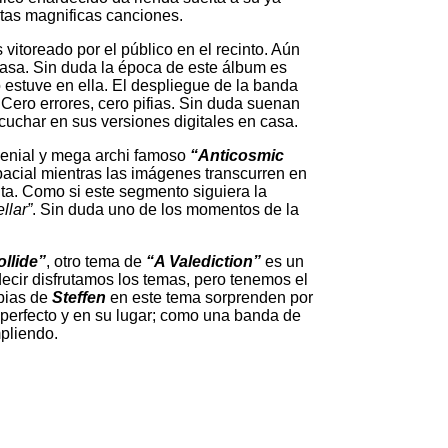
tas magnificas canciones.
itoreado por el público en el recinto. Aún
casa. Sin duda la época de este álbum es
stuve en ella. El despliegue de la banda
Cero errores, cero pifias. Sin duda suenan
cuchar en sus versiones digitales en casa.
genial y mega archi famoso
“Anticosmic
pacial mientras las imágenes transcurren en
nta. Como si este segmento siguiera la
ellar”
. Sin duda uno de los momentos de la
llide”
, otro tema de
“A Valediction”
es un
cir disfrutamos los temas, pero tenemos el
mpias de
Steffen
en este tema sorprenden por
 perfecto y en su lugar; como una banda de
pliendo.