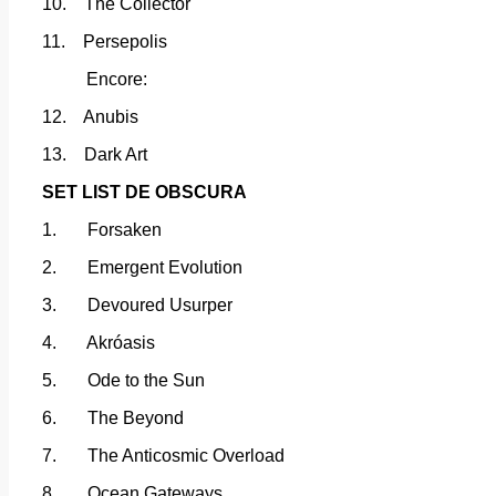
10. The Collector
11. Persepolis
Encore:
12. Anubis
13. Dark Art
SET LIST DE OBSCURA
1. Forsaken
2. Emergent Evolution
3. Devoured Usurper
4. Akróasis
5. Ode to the Sun
6. The Beyond
7. The Anticosmic Overload
8. Ocean Gateways