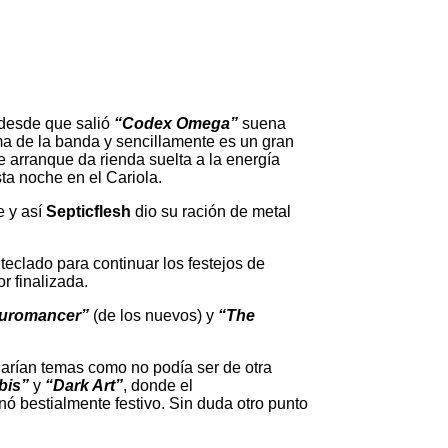
 desde que salió
“Codex Omega”
suena
 de la banda y sencillamente es un gran
e arranque da rienda suelta a la energía
ta noche en el Cariola.
e y así
Septicflesh
dio su ración de metal
teclado para continuar los festejos de
r finalizada.
uromancer”
(de los nuevos) y
“The
egarían temas como no podía ser de otra
bis”
y
“Dark Art”
, donde el
nó bestialmente festivo. Sin duda otro punto