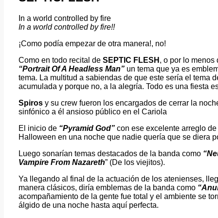
In a world controlled by fire
In a world controlled by fire!!
¡Como podía empezar de otra manera!, no!
Como en todo recital de
SEPTIC FLESH
, o por lo menos
“Portrait Of A Headless Man”
un tema que ya es emblema
tema. La multitud a sabiendas de que este sería el tema d
acumulada y porque no, a la alegría. Todo es una fiesta es
Spiros
y su crew fueron los encargados de cerrar la noch
sinfónico a él ansioso público en el Cariola
El inicio de
“Pyramid God”
con ese excelente arreglo de 
Halloween en una noche que nadie quería que se diera po
Luego sonarían temas destacados de la banda como
“Ne
Vampire From Nazareth
” (De los viejitos).
Ya llegando al final de la actuación de los atenienses, ll
manera clásicos, diría emblemas de la banda como
“Anu
acompañamiento de la gente fue total y el ambiente se tor
álgido de una noche hasta aquí perfecta.