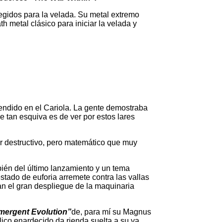
gidos para la velada. Su metal extremo
metal clásico para iniciar la velada y
cendido en el Cariola. La gente demostraba
 tan esquiva es de ver por estos lares
r destructivo, pero matemático que muy
bién del último lanzamiento y un tema
stado de euforia arremete contra las vallas
an el gran despliegue de la maquinaria
mergent Evolution”
de, para mí su Magnus
lico enardecido da rienda suelta a su ya