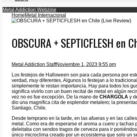
Metal Addiction Webzine
Home
Metal Internacional
OBSCURA + SEPTICFLESH en Chi
Metal Addiction Staff
Noviembre 1, 2023 9:55 pm
Los festejos de Halloween son para cada persona por esto
verdad, muy diferentes. Algunos lo festejan a lo tradicion
simplemente le restan importancia. Hay para todos los gus
significa vivirlo con un buen recital de metal en algún rec
vez no es fue excepción. De la mano de
CHARGOLA
y d
dio una magnifica cita de esplendor metalero; la present
Santiago, Chile.
Desde temprano en la tarde, en las afueras y en las calle
metal. Como era de esperarse el aroma a cuero y tachas po
deleitaba con sendos tragos de cerveza para ir poniéndos
único microclima creado por un ecosistema que solo un ser 