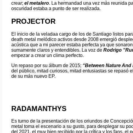
crear;
el metalero
. La hermandad una vez más reunida pa
oscuridad estaba a punto de ser realizada.
PROJECTOR
El inicio de la veladaa cargo de los de Santiago listos par
death metal melódico activos desde 2008 emergió despleg
acústica que a mi parecer estaba perfecta ya que sonaro
sumamente claros y entendibles. La voz de
Rodrigo “Ru
empezar a crear un clima perfecto.
Un repaso por su álbum de 2015;
“Between Nature And
del público, mitad curiosos, mitad entusiastas se repasó 
de su más nuevo EP.
RADAMANTHYS
Es turno de la presentación de los oriundos de Concepci
metal toma el escenario a su gusto, para desplegar su po
del 2021, el muy bien recibido por la crítica y los fans, el