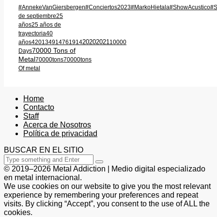
#AnnekeVanGiersbergen
#Conciertos2023
#MarkoHietala
#ShowAcustico
#S
de septiembre
25
años
25 años de
trayectoria
40
2020
2021
años
420
1349
1476
1914
10000
70000 Tons of
Days
Metal
70000tons
70000tons
Of metal
Home
Contacto
Staff
Acerca de Nosotros
Política de privacidad
BUSCAR EN EL SITIO
© 2019–2026 Metal Addiction | Medio digital especializado
en metal internacional.
We use cookies on our website to give you the most relevant
experience by remembering your preferences and repeat
visits. By clicking “Accept”, you consent to the use of ALL the
cookies.