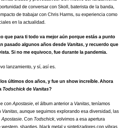
oportunidad de conversar con Skoll, baterista de la banda,
 impacto de trabajar con Chris Harms, su experiencia como
iales en la actualidad.
 que para ti todo va mejor aún porque estás a punto
an pasado algunos años desde
Vanitas
, y recuerdo que
ista. Si no me equivoco, fue durante la pandemia.
o lanzamiento, y sí, así es.
 los últimos dos años, y fue un show increíble. Ahora
ia
Todschick
de
Vanitas
?
que con
Apostasie
, el álbum anterior a
Vanitas
, teníamos
n
Vanitas
, aunque seguimos explorando esa diversidad, las
n
Apostasie
. Con
Todschick
, volvimos a esa apertura
e western, shanties, black metal y sintetizadores con vibras