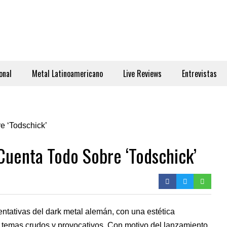
onal
Metal Latinoamericano
Live Reviews
Entrevistas
Cuenta Todo Sobre ‘Todschick’
ntativas del dark metal alemán, con una estética
r temas crudos y provocativos. Con motivo del lanzamiento