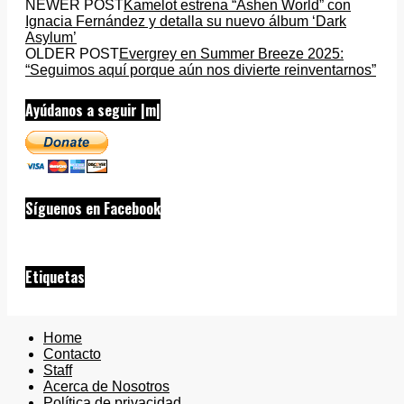
NEWER POST
Kamelot estrena “Ashen World” con
Ignacia Fernández y detalla su nuevo álbum ‘Dark
Asylum’
OLDER POST
Evergrey en Summer Breeze 2025:
“Seguimos aquí porque aún nos divierte reinventarnos”
Ayúdanos a seguir |m|
Síguenos en Facebook
Etiquetas
Home
Contacto
Staff
Acerca de Nosotros
Política de privacidad