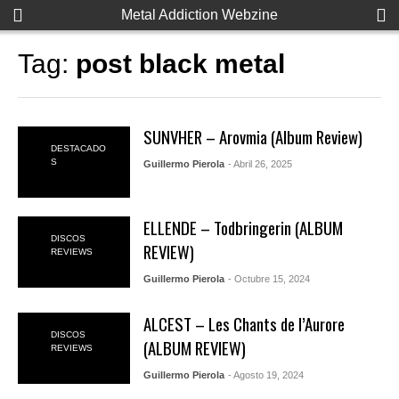
Metal Addiction Webzine
Tag:
post black metal
SUNVHER – Arovmia (Album Review)
DESTACADO
S
Guillermo Pierola
- Abril 26, 2025
ELLENDE – Todbringerin (ALBUM
DISCOS
REVIEW)
REVIEWS
Guillermo Pierola
- Octubre 15, 2024
ALCEST – Les Chants de l’Aurore
DISCOS
(ALBUM REVIEW)
REVIEWS
Guillermo Pierola
- Agosto 19, 2024