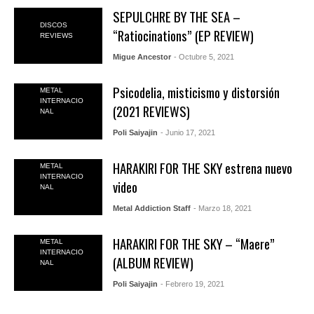
SEPULCHRE BY THE SEA –
DISCOS
“Ratiocinations” (EP REVIEW)
REVIEWS
Migue Ancestor
- Octubre 5, 2021
Psicodelia, misticismo y distorsión
METAL
INTERNACIO
(2021 REVIEWS)
NAL
Poli Saiyajin
- Junio 17, 2021
HARAKIRI FOR THE SKY estrena nuevo
METAL
INTERNACIO
video
NAL
Metal Addiction Staff
- Marzo 18, 2021
HARAKIRI FOR THE SKY – “Maere”
METAL
INTERNACIO
(ALBUM REVIEW)
NAL
Poli Saiyajin
- Febrero 19, 2021