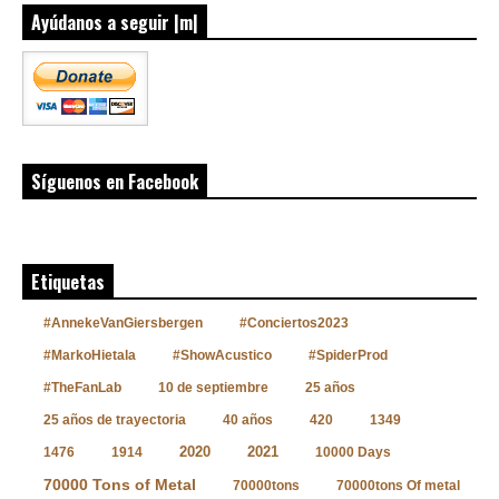
Ayúdanos a seguir |m|
Síguenos en Facebook
Etiquetas
#AnnekeVanGiersbergen
#Conciertos2023
#MarkoHietala
#ShowAcustico
#SpiderProd
#TheFanLab
10 de septiembre
25 años
25 años de trayectoria
40 años
420
1349
2020
2021
1476
1914
10000 Days
70000 Tons of Metal
70000tons
70000tons Of metal