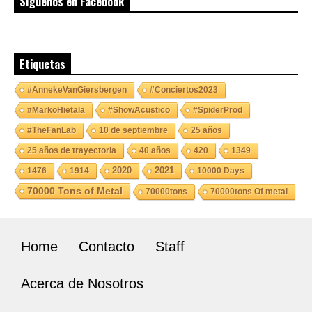
Síguenos en Facebook
Etiquetas
#AnnekeVanGiersbergen
#Conciertos2023
#MarkoHietala
#ShowAcustico
#SpiderProd
#TheFanLab
10 de septiembre
25 años
25 años de trayectoria
40 años
420
1349
2020
2021
1476
1914
10000 Days
70000 Tons of Metal
70000tons
70000tons Of metal
Home
Contacto
Staff
Acerca de Nosotros