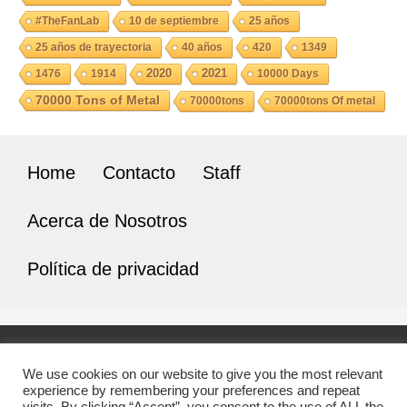
#TheFanLab
10 de septiembre
25 años
25 años de trayectoria
40 años
420
1349
2020
2021
1476
1914
10000 Days
70000 Tons of Metal
70000tons
70000tons Of metal
Home
Contacto
Staff
Acerca de Nosotros
Política de privacidad
We use cookies on our website to give you the most relevant
BUSCAR EN EL SITIO
experience by remembering your preferences and repeat