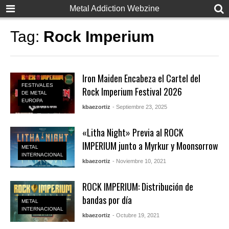
Metal Addiction Webzine
Tag:
Rock Imperium
Iron Maiden Encabeza el Cartel del
FESTIVALES
Rock Imperium Festival 2026
DE METAL
EUROPA
kbaezortiz
- Septiembre 23, 2025
«Litha Night» Previa al ROCK
IMPERIUM junto a Myrkur y Moonsorrow
METAL
INTERNACIONAL
kbaezortiz
- Noviembre 10, 2021
ROCK IMPERIUM: Distribución de
bandas por día
METAL
INTERNACIONAL
kbaezortiz
- Octubre 19, 2021