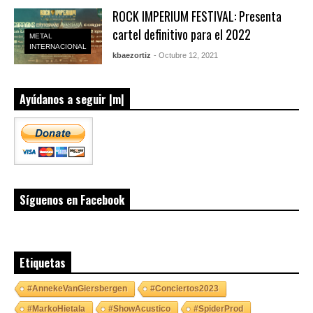
ROCK IMPERIUM FESTIVAL: Presenta
cartel definitivo para el 2022
METAL
INTERNACIONAL
kbaezortiz
- Octubre 12, 2021
Ayúdanos a seguir |m|
Síguenos en Facebook
Etiquetas
#AnnekeVanGiersbergen
#Conciertos2023
#MarkoHietala
#ShowAcustico
#SpiderProd