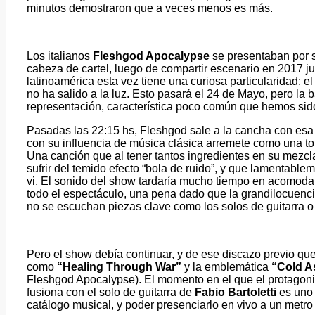
minutos demostraron que a veces menos es más.
Los italianos
Fleshgod Apocalypse
se presentaban por 
cabeza de cartel, luego de compartir escenario en 2017 j
latinoamérica esta vez tiene una curiosa particularidad: e
no ha salido a la luz. Esto pasará el 24 de Mayo, pero la
representación, característica poco común que hemos sid
Pasadas las 22:15 hs, Fleshgod sale a la cancha con es
con su influencia de música clásica arremete como una t
Una canción que al tener tantos ingredientes en su mezcla
sufrir del temido efecto “bola de ruido”, y que lamentable
vi. El sonido del show tardaría mucho tiempo en acomodarse
todo el espectáculo, una pena dado que la grandilocue
no se escuchan piezas clave como los solos de guitarra o
Pero el show debía continuar, y de ese discazo previo qu
como
“Healing Through War”
y la emblemática
“Cold A
Fleshgod Apocalypse). El momento en el que el protagon
fusiona con el solo de guitarra de
Fabio Bartoletti
es uno
catálogo musical, y poder presenciarlo en vivo a un metro