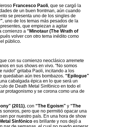
oderoso
Francesco Paoli
, que se cargó la
lidades de un buen frontman, aún cuando
nto se presenta uno de los singles de
r”
, uno de los temas más pesados de la
presentes, que empiezan a agitar
 da comienzo a
“Minotaur (The Wrath of
spués volver con otro tema inédito como
el público.
 que con su comienzo neoclásico arremete
alianos en sus shows en vivo. “No somos
ruido!” gritaba Paoli, incitando a los
n le quedaban aún tres bombazos.
“Epilogue”
 una cabalgada épica en lo que será un
lo de Death Metal Sinfónico en todo el
ar protagonismo y se corona como una de
ony” (2011)
, con
“The Egoism”
y
“The
s sonoros, pero que no permitió opacar una
sen por nuestro país. En una hora de show
Metal Sinfónico
es brillante y nos dejó a
un par de semanas, el cual no puedo esperar