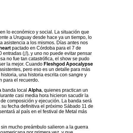
 en lo económico y social. La situación que
ente a Uruguay desde hace ya un tiempo, lo
la asistencia a los mismos. Días antes nos
heart
pactado en Córdoba para el 7 de
entradas (¡!), y uno no puede evitar pensar
sa no fue tan catastrófica, el show se pudo
 ser la mejor. Cuando
Fleshgod Apocalypse
asistentes, pero eso es un detalle para más
historia, una historia escrita con sangre y
 para el recuerdo.
a banda local
Alpha
, quienes practican un
rante casi media hora hicieron sacudir la
 de composición y ejecución. La banda será
a su fecha definitiva el próximo Sábado 11 de
tará al país en el festival de Metal más
 sin mucho preámbulo salieron a la guerra
inoamericana por primera vez, y que