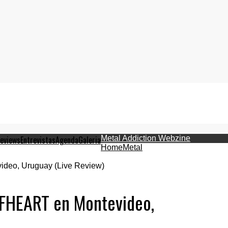
Reviews
Entrevistas
Agenda
Galeria
Metal Addiction Webzine
Home
Metal
HEART en Montevideo,