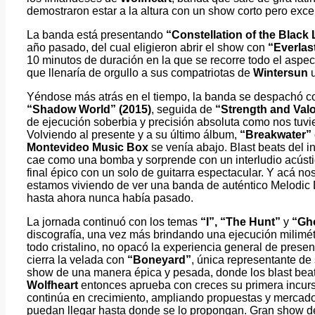
demostraron estar a la altura con un show corto pero exce
La banda está presentando
“Constellation of the Black 
año pasado, del cual eligieron abrir el show con
“Everlast
10 minutos de duración en la que se recorre todo el aspe
que llenaría de orgullo a sus compatriotas de
Wintersun
Yéndose más atrás en el tiempo, la banda se despachó 
“Shadow World” (2015)
, seguida de
“Strength and Val
de ejecución soberbia y precisión absoluta como nos tuv
Volviendo al presente y a su último álbum,
“Breakwater”
Montevideo Music Box
se venía abajo. Blast beats del i
cae como una bomba y sorprende con un interludio acús
final épico con un solo de guitarra espectacular. Y acá n
estamos viviendo de ver una banda de auténtico Melodic 
hasta ahora nunca había pasado.
La jornada continuó con los temas
“I”, “The Hunt”
y
“Gho
discografía, una vez más brindando una ejecución milimétr
todo cristalino, no opacó la experiencia general de pres
cierra la velada con
“Boneyard”
, única representante de
show de una manera épica y pesada, donde los blast bea
Wolfheart
entonces aprueba con creces su primera incur
continúa en crecimiento, ampliando propuestas y mercado
puedan llegar hasta donde se lo propongan. Gran show d