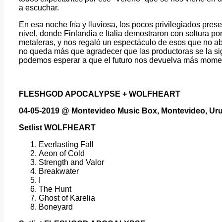
a escuchar.
En esa noche fría y lluviosa, los pocos privilegiados pre
nivel, donde Finlandia e Italia demostraron con soltura 
metaleras, y nos regaló un espectáculo de esos que no ab
no queda más que agradecer que las productoras se la sig
podemos esperar a que el futuro nos devuelva más momen
FLESHGOD APOCALYPSE + WOLFHEART
04-05-2019 @ Montevideo Music Box, Montevideo, Ur
Setlist WOLFHEART
Everlasting Fall
Aeon of Cold
Strength and Valor
Breakwater
I
The Hunt
Ghost of Karelia
Boneyard