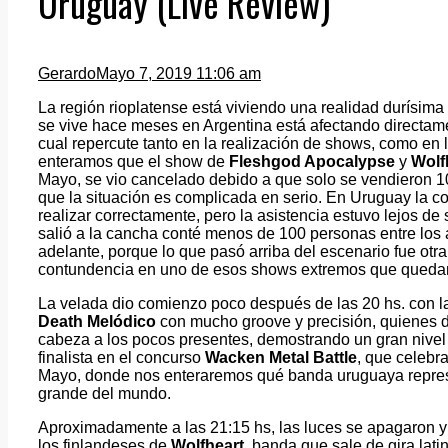
Uruguay (Live Review)
Gerardo
Mayo 7, 2019 11:06 am
La región rioplatense está viviendo una realidad durísima
se vive hace meses en Argentina está afectando directam
cual repercute tanto en la realización de shows, como en 
enteramos que el show de
Fleshgod Apocalypse
y
Wolf
Mayo, se vio cancelado debido a que solo se vendieron 10 
que la situación es complicada en serio. En Uruguay la co
realizar correctamente, pero la asistencia estuvo lejos de
salió a la cancha conté menos de 100 personas entre los 
adelante, porque lo que pasó arriba del escenario fue otra 
contundencia en uno de esos shows extremos que quedan
La velada dio comienzo poco después de las 20 hs. con l
Death Melódico
con mucho groove y precisión, quienes du
cabeza a los pocos presentes, demostrando un gran nivel
finalista en el concurso
Wacken Metal Battle
, que celebr
Mayo, donde nos enteraremos qué banda uruguaya represen
grande del mundo.
Aproximadamente a las 21:15 hs, las luces se apagaron y
los finlandeses de
Wolfheart
, banda que sale de gira lat