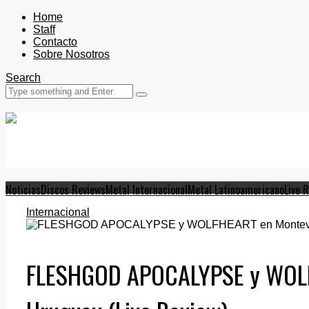
Home
Staff
Contacto
Sobre Nosotros
Search
Noticias
Discos Reviews
Metal Internacional
Metal Latinoamericano
Live 
Internacional
FLESHGOD APOCALYPSE y WOLF