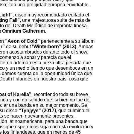
lso, con una prolijidad europea envidiable.
Light”
, disco muy recomendado editado el
ing Fall”
, una majestuosa suite de más de
cto del Death Melódico de impronta finesa
u
Omnium Gatherum
.
con
“Aeon of Cold”
perteneciente a su álbum
or”
de su debut “
Winterborn” (2013)
. Ambas
ieron acostumbrados durante todo el show.
comenzó a sonar y parecía que el
nfierno adornan esta pieza ultra pesada que
tico y un medio tiempo que desemboca en un
os damos cuenta de la oportunidad única que
Death finlandés en nuestro país, cosa que
st of Karelia”
, recorriendo toda su breve
ica y con un sonido que, si bien no fue del
enciar una banda en su mejor momento. Se
 su disco
“Tyhjyys” (2017)
, que culmina el
ts se hacen nuevamente presentes.
sión latinoamericana, para una banda que
s, que esperemos siga con esta evolución y
e los finlandeses, que en menos de 45