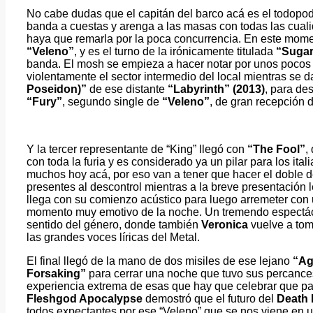
No cabe dudas que el capitán del barco acá es el todop
banda a cuestas y arenga a las masas con todas las cua
haya que remarla por la poca concurrencia. En este mome
“Veleno”
, y es el turno de la irónicamente titulada
“Suga
banda. El mosh se empieza a hacer notar por unos pocos 
violentamente el sector intermedio del local mientras se
Poseidon)”
de ese distante
“Labyrinth” (2013)
, para de
“Fury”
, segundo single de
“Veleno”
, de gran recepción d
Y la tercer representante de “King” llegó con
“The Fool”
,
con toda la furia y es considerado ya un pilar para los it
muchos hoy acá, por eso van a tener que hacer el doble de 
presentes al descontrol mientras a la breve presentació
llega con su comienzo acústico para luego arremeter con
momento muy emotivo de la noche. Un tremendo espectácu
sentido del género, donde también
Ver
o
nica
vuelve a tom
las grandes voces líricas del Metal.
El final llegó de la mano de dos misiles de ese lejano
“Ag
Forsaking”
para cerrar una noche que tuvo sus percance
experiencia extrema de esas que hay que celebrar que pa
Fleshgod Apocalypse
demostró que el futuro del
Death 
todos expectantes por ese “Veleno” que se nos viene en 