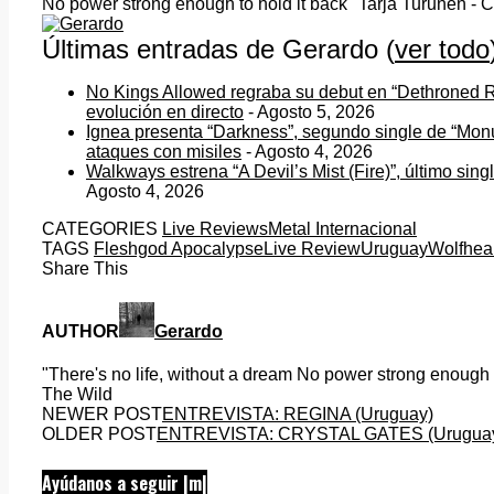
No power strong enough to hold it back" Tarja Turunen - 
Últimas entradas de Gerardo
(
ver todo
No Kings Allowed regraba su debut en “Dethroned 
evolución en directo
- Agosto 5, 2026
Ignea presenta “Darkness”, segundo single de “Mon
ataques con misiles
- Agosto 4, 2026
Walkways estrena “A Devil’s Mist (Fire)”, último sin
Agosto 4, 2026
CATEGORIES
Live Reviews
Metal Internacional
TAGS
Fleshgod Apocalypse
Live Review
Uruguay
Wolfhea
Share This
AUTHOR
Gerardo
"There's no life, without a dream No power strong enough t
The Wild
NEWER POST
ENTREVISTA: REGINA (Uruguay)
OLDER POST
ENTREVISTA: CRYSTAL GATES (Urugua
Ayúdanos a seguir |m|