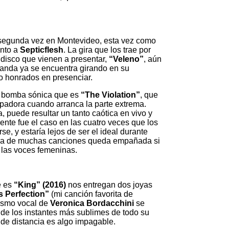
segunda vez en Montevideo, esta vez como
unto a
Septicflesh
. La gira que los trae por
l disco que vienen a presentar,
“Veleno”
, aún
 banda ya se encuentra girando en su
o honrados en presenciar.
a bomba sónica que es
“The Violation”
, que
opadora cuando arranca la parte extrema.
, puede resultar un tanto caótica en vivo y
mente fue el caso en las cuatro veces que los
, y estaría lejos de ser el ideal durante
ncia de muchas canciones queda empañada si
 las voces femeninas.
e es
“King” (2016)
nos entregan dos joyas
s Perfection”
(mi canción favorita de
ismo vocal de
Veronica Bordacchini
se
 de los instantes más sublimes de todo su
 de distancia es algo impagable.