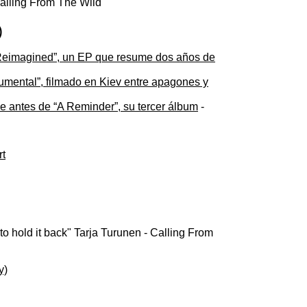
Calling From The Wild
)
Reimagined”, un EP que resume dos años de
umental”, filmado en Kiev entre apagones y
gle antes de “A Reminder”, su tercer álbum
-
rt
o hold it back" Tarja Turunen - Calling From
y)