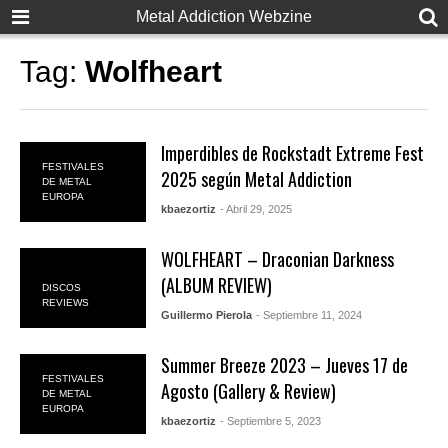
Metal Addiction Webzine
Tag:
Wolfheart
Imperdibles de Rockstadt Extreme Fest
FESTIVALES
2025 según Metal Addiction
DE METAL
EUROPA
kbaezortiz
- Abril 29, 2025
WOLFHEART – Draconian Darkness
(ALBUM REVIEW)
DISCOS
REVIEWS
Guillermo Pierola
- Septiembre 11, 2024
Summer Breeze 2023 – Jueves 17 de
FESTIVALES
Agosto (Gallery & Review)
DE METAL
EUROPA
kbaezortiz
- Septiembre 5, 2023