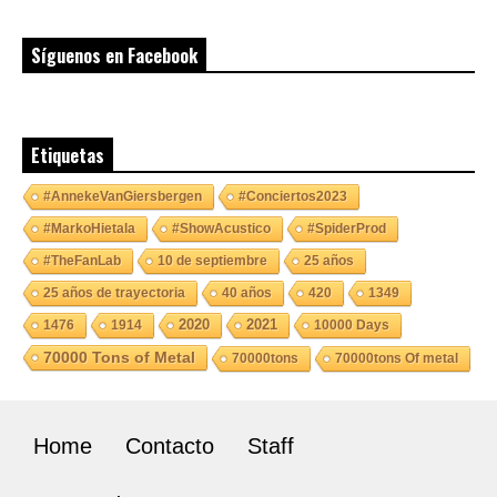
Síguenos en Facebook
Etiquetas
#AnnekeVanGiersbergen
#Conciertos2023
#MarkoHietala
#ShowAcustico
#SpiderProd
#TheFanLab
10 de septiembre
25 años
25 años de trayectoria
40 años
420
1349
2020
2021
1476
1914
10000 Days
70000 Tons of Metal
70000tons
70000tons Of metal
Home
Contacto
Staff