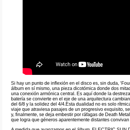
Si hay un punto de inflexión en el disco es, sin duda, ‘Fo
álbum en sí mismo, una pieza dicotómica donde dos mita
una conexión armónica central. Es aquí donde la destreza 
batería se convierte en el eje de una arquitectura cambia
del 6/8 y la solidez del 4/4.Esta dualidad no es solo rítmic
viaje que atraviesa pasajes de un progresivo exquisito, s
y, finalmente, se deja embestir por ráfagas de Death Me
que logra que géneros aparentemente distantes convivan b
A medida que avanzamos en el álbum, ELECTRIC SUN DE