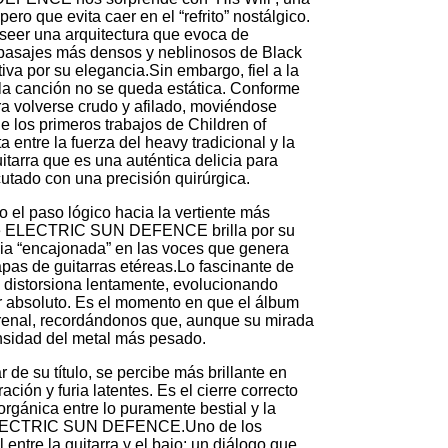
ero que evita caer en el “refrito” nostálgico.
seer una arquitectura que evoca de
 pasajes más densos y neblinosos de Black
iva por su elegancia.Sin embargo, fiel a la
 canción no se queda estática. Conforme
a volverse crudo y afilado, moviéndose
e los primeros trabajos de Children of
 entre la fuerza del heavy tradicional y la
itarra que es una auténtica delicia para
utado con una precisión quirúrgica.
 el paso lógico hacia la vertiente más
n de ELECTRIC SUN DEFENCE brilla por su
cia “encajonada” en las voces que genera
apas de guitarras etéreas.Lo fascinante de
e distorsiona lentamente, evolucionando
r absoluto. Es el momento en que el álbum
errenal, recordándonos que, aunque su mirada
ensidad del metal más pesado.
r de su título, se percibe más brillante en
ón y furia latentes. Es el cierre correcto
orgánica entre lo puramente bestial y la
 de ELECTRIC SUN DEFENCE.Uno de los
ntre la guitarra y el bajo; un diálogo que