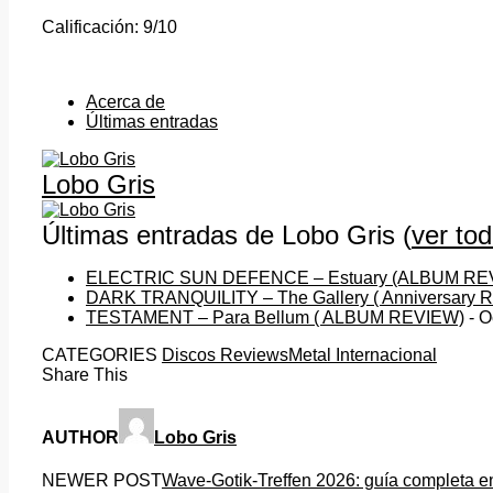
Calificación: 9/10
Acerca de
Últimas entradas
Lobo Gris
Últimas entradas de Lobo Gris
(
ver to
ELECTRIC SUN DEFENCE – Estuary (ALBUM RE
DARK TRANQUILITY – The Gallery ( Anniversary R
TESTAMENT – Para Bellum ( ALBUM REVIEW)
- O
CATEGORIES
Discos Reviews
Metal Internacional
Share This
AUTHOR
Lobo Gris
NEWER POST
Wave-Gotik-Treffen 2026: guía completa e