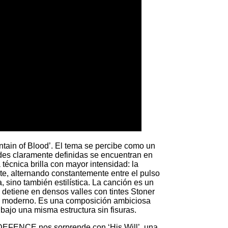
untain of Blood’. El tema se percibe como un
des claramente definidas se encuentran en
técnica brilla con mayor intensidad: la
nte, alternando constantemente entre el pulso
a, sino también estilística. La canción es un
e detiene en densos valles con tintes Stoner
tal moderno. Es una composición ambiciosa
ajo una misma estructura sin fisuras.
FENCE nos sorprende con ‘His Will’, una