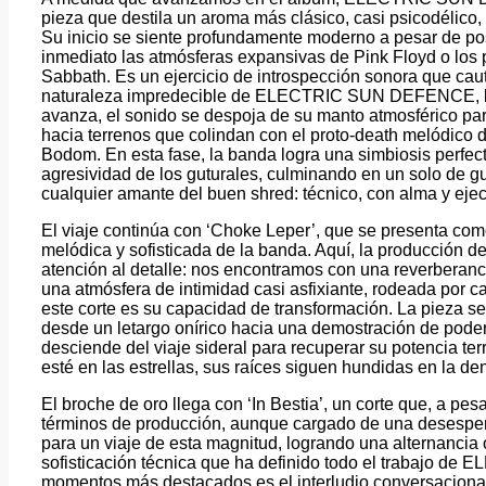
pieza que destila un aroma más clásico, casi psicodélico, p
Su inicio se siente profundamente moderno a pesar de po
inmediato las atmósferas expansivas de Pink Floyd o los
Sabbath. Es un ejercicio de introspección sonora que caut
naturaleza impredecible de ELECTRIC SUN DEFENCE, la
avanza, el sonido se despoja de su manto atmosférico par
hacia terrenos que colindan con el proto-death melódico d
Bodom. En esta fase, la banda logra una simbiosis perfecta
agresividad de los guturales, culminando en un solo de gu
cualquier amante del buen shred: técnico, con alma y ejec
El viaje continúa con ‘Choke Leper’, que se presenta como
melódica y sofisticada de la banda. Aquí, la producció
atención al detalle: nos encontramos con una reverberan
una atmósfera de intimidad casi asfixiante, rodeada por c
este corte es su capacidad de transformación. La pieza s
desde un letargo onírico hacia una demostración de pode
desciende del viaje sideral para recuperar su potencia t
esté en las estrellas, sus raíces siguen hundidas en la d
El broche de oro llega con ‘In Bestia’, un corte que, a pesa
términos de producción, aunque cargado de una desesperaci
para un viaje de esta magnitud, logrando una alternancia 
sofisticación técnica que ha definido todo el trabajo
momentos más destacados es el interludio conversacional e