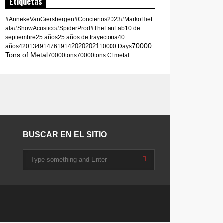
Etiquetas
#AnnekeVanGiersbergen
#Conciertos2023
#MarkoHiet
ala
#ShowAcustico
#SpiderProd
#TheFanLab
10 de
septiembre
25 años
25 años de trayectoria
40
70000
2020
2021
años
420
1349
1476
1914
10000 Days
Tons of Metal
70000tons
70000tons Of metal
BUSCAR EN EL SITIO