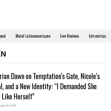
onal
Metal Latinoamericano
Live Reviews
Entrevistas
EN
ian Dawn on Temptation’s Gate, Nicole’s
al, and a New Identity: “I Demanded She
 Like Herself”
Junio 29, 2026