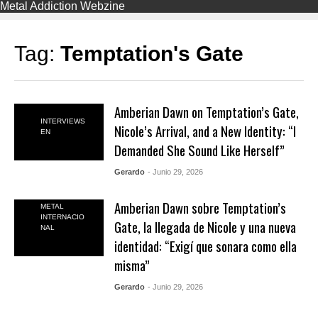
Metal Addiction Webzine
Tag:
Temptation's Gate
Amberian Dawn on Temptation’s Gate,
INTERVIEWS
Nicole’s Arrival, and a New Identity: “I
EN
Demanded She Sound Like Herself”
Gerardo
- Junio 29, 2026
Amberian Dawn sobre Temptation’s
METAL
INTERNACIO
Gate, la llegada de Nicole y una nueva
NAL
identidad: “Exigí que sonara como ella
misma”
Gerardo
- Junio 29, 2026