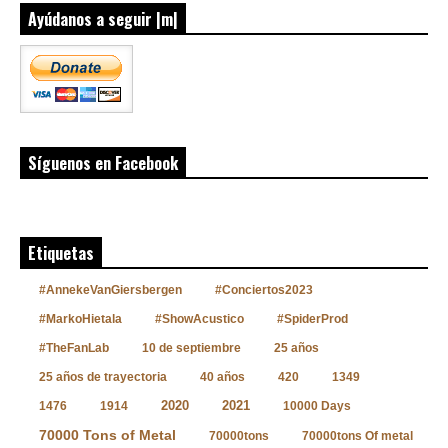
Ayúdanos a seguir |m|
Síguenos en Facebook
Etiquetas
#AnnekeVanGiersbergen
#Conciertos2023
#MarkoHietala
#ShowAcustico
#SpiderProd
#TheFanLab
10 de septiembre
25 años
25 años de trayectoria
40 años
420
1349
2020
2021
1476
1914
10000 Days
70000 Tons of Metal
70000tons
70000tons Of metal