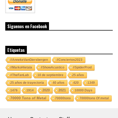
Síguenos en Facebook
Etiquetas
#AnnekeVanGiersbergen
#Conciertos2023
#MarkoHietala
#ShowAcustico
#SpiderProd
#TheFanLab
10 de septiembre
25 años
25 años de trayectoria
40 años
420
1349
2020
2021
1476
1914
10000 Days
70000 Tons of Metal
70000tons
70000tons Of metal