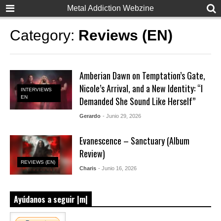
Metal Addiction Webzine
Category:
Reviews (EN)
Amberian Dawn on Temptation’s Gate,
Nicole’s Arrival, and a New Identity: “I
INTERVIEWS
EN
Demanded She Sound Like Herself”
Gerardo
- Junio 29, 2026
Evanescence – Sanctuary (Album
Review)
REVIEWS (EN)
Charis
- Junio 16, 2026
Ayúdanos a seguir |m|