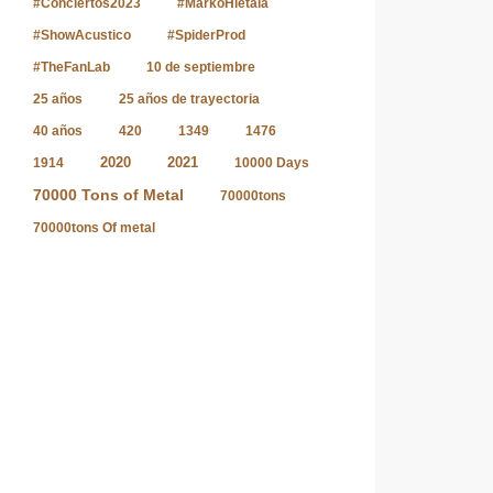
#Conciertos2023
#MarkoHietala
#ShowAcustico
#SpiderProd
#TheFanLab
10 de septiembre
25 años
25 años de trayectoria
40 años
420
1349
1476
2020
2021
1914
10000 Days
70000 Tons of Metal
70000tons
70000tons Of metal