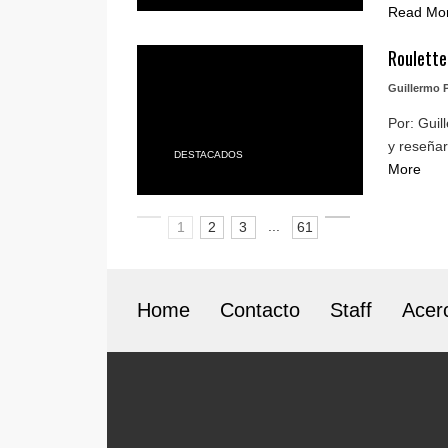
Read Mo
Roulette
Guillermo P
Por: Guil
y reseñar
DESTACADOS
More
...
1
2
3
61
Home
Contacto
Staff
Acer