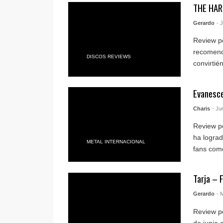
THE HAR
Gerardo
- 
Review po
recomenda
DISCOS REVIEWS
convirtién
Evanesc
Charis
- Ju
Review p
ha lograd
METAL INTERNACIONAL
fans como
Tarja – 
Gerardo
- 
Review po
de junio 