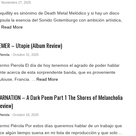
- Noviembre 27, 2025
quillity es sinónimo de Death Metal Melódico y si hay un disco
sula la esencia del Sonido Gotemburgo con ambición artística,
Read More
MER – Utopie (Album Review)
ierola
- Octubre 31, 2025
lermo Pierola El día de hoy tenemos el agrado de poder hablar
te acerca de esta sorprendente banda, que es proveniente
louse, Francia. ...
Read More
RNATION – A Dark Poem Part 1 The Shores of Melancholia
eview)
ierola
- Octubre 16, 2025
lermo Piérola Por estos días queremos hablar de un trabajo que
e algún tiempo suena en mi lista de reproducción y que solo ...