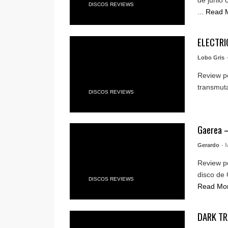
DISCOS REVIEWS
...
Read 
ELECTRI
Lobo Gris
Review po
transmuta
DISCOS REVIEWS
Gaerea 
Gerardo
- 
Review po
disco de 
DISCOS REVIEWS
Read Mo
DARK TRA