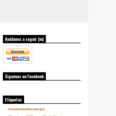
Ayúdanos a seguir |m|
Síguenos en Facebook
Etiquetas
#AnnekeVanGiersbergen