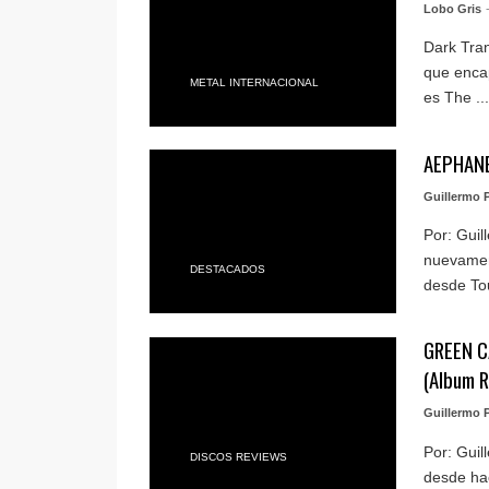
Lobo Gris
Dark Tran
que encap
METAL INTERNACIONAL
es The ...
AEPHANE
Guillermo P
Por: Guil
nuevamen
DESTACADOS
desde Tou
GREEN CA
(Album R
Guillermo P
Por: Guil
DISCOS REVIEWS
desde hac