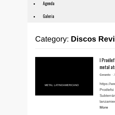
Agenda
Galeria
Category:
Discos Rev
I Proéle
metal at
Gerardo
- 
https://
METAL LATINOAMERICANO
Proélefsi
Subterrán
lanzamien
More