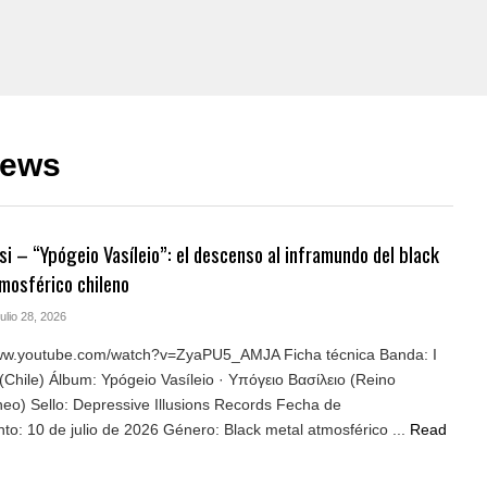
iews
fsi – “Ypógeio Vasíleio”: el descenso al inframundo del black
mosférico chileno
Julio 28, 2026
www.youtube.com/watch?v=ZyaPU5_AMJA Ficha técnica Banda: I
 (Chile) Álbum: Ypógeio Vasíleio · Υπόγειο Βασίλειο (Reino
eo) Sello: Depressive Illusions Records Fecha de
to: 10 de julio de 2026 Género: Black metal atmosférico ...
Read