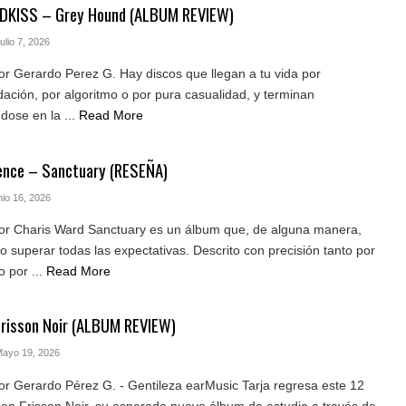
DKISS – Grey Hound (ALBUM REVIEW)
Julio 7, 2026
r Gerardo Perez G. Hay discos que llegan a tu vida por
ción, por algoritmo o por pura casualidad, y terminan
dose en la ...
Read More
ence – Sanctuary (RESEÑA)
nio 16, 2026
or Charis Ward Sanctuary es un álbum que, de alguna manera,
o superar todas las expectativas. Descrito con precisión tanto por
 por ...
Read More
Frisson Noir (ALBUM REVIEW)
Mayo 19, 2026
r Gerardo Pérez G. - Gentileza earMusic Tarja regresa este 12
con Frisson Noir, su esperado nuevo álbum de estudio a través de