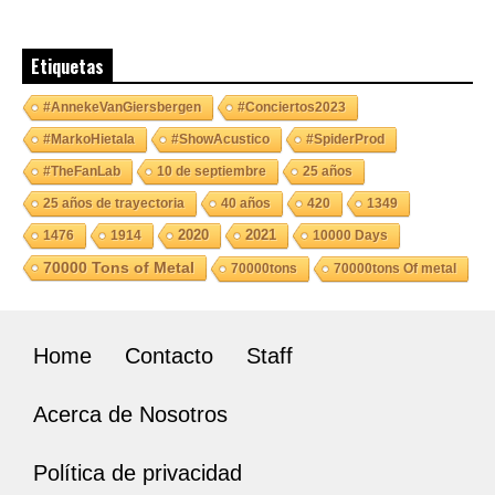
Etiquetas
#AnnekeVanGiersbergen
#Conciertos2023
#MarkoHietala
#ShowAcustico
#SpiderProd
#TheFanLab
10 de septiembre
25 años
25 años de trayectoria
40 años
420
1349
2020
2021
1476
1914
10000 Days
70000 Tons of Metal
70000tons
70000tons Of metal
Home
Contacto
Staff
Acerca de Nosotros
Política de privacidad