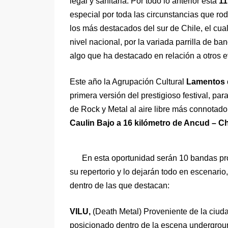
legal y sanitaria. Por todo lo anterior esta
11
especial por toda las circunstancias que rod
los más destacados del sur de Chile, el cu
nivel nacional, por la variada parrilla de b
algo que ha destacado en relación a otros e
Este año la Agrupación Cultural
Lamentos 
primera versión del prestigioso festival, pa
de Rock y Metal al aire libre más connotado 
Caulin Bajo a 16 kilómetro de Ancud – Ch
En esta oportunidad serán 10 bandas prove
su repertorio y lo dejarán todo en escenari
dentro de las que destacan:
VILU,
(Death Metal) Proveniente de la ciud
posicionado dentro de la escena undergroun