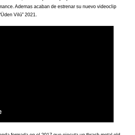
ormance. Ademas acaban de estrenar su nuevo videoclip
“Üden Vilú” 2021.
anda formada en el 2017 que ejecuta un thrash metal old