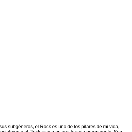
sus subgéneros, el Rock es uno de los pilares de mi vida,
specialmente el Rock causa es una terapia permanente. Soy