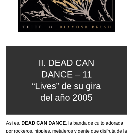
II. DEAD CAN
DANCE – 11
“Lives” de su gira
del año 2005
Así es.
DEAD CAN DANCE
, la banda de culto adorada
por rockeros, hippies, metaleros y gente que disfruta de la