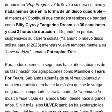
denominan
“Pop Progresivo”
lo llevó a su obra cúlmine y
nada menos que en la forma de un disco cuádruple
–
al menos en Spotify, el que considera remixes de bandas
como
Biffy Clyro
y
Tangerine Dream
, en
30 canciones
y casi 3 horas de duración
-. Dejando en puntos
suspensivos su carrera solista (Ya anunció nuevo disco
solista para el 2023) mientras vuelve temporalmente a su
“nave nodriza”
llamada
Porcupine Tree
.
Para todos quienes lo seguimos hace años sabíamos de
su fascinación por agrupaciones como
Marillion
o
Tears
For Fears.
Sabíamos además de su férrea voluntad y
nulo temor artístico en hacer la música que se le venga
en gana, sin importarle si era tachado de
“vendido a la
música indie”
. Que es la moda febril desde hace algunos
años. Sin ir más lejos
ULVER
también ha explorado los
senderos del indie – o pop prog, como prefieras llamarlo