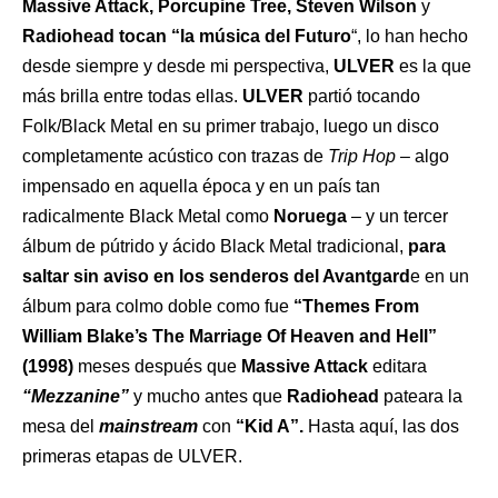
Massive Attack, Porcupine Tree, Steven Wilson
y
Radiohead tocan “la música del Futuro
“, lo han hecho
desde siempre y desde mi perspectiva,
ULVER
es la que
más brilla entre todas ellas.
ULVER
partió tocando
Folk/Black Metal en su primer trabajo, luego un disco
completamente acústico con trazas de
Trip Hop
– algo
impensado en aquella época y en un país tan
radicalmente Black Metal como
Noruega
– y un tercer
álbum de pútrido y ácido Black Metal tradicional,
para
saltar sin aviso en los senderos del Avantgard
e en un
álbum para colmo doble como fue
“Themes From
William Blake’s The Marriage Of Heaven and Hell”
(1998)
meses después que
Massive Attack
editara
“Mezzanine”
y mucho antes que
Radiohead
pateara la
mesa del
mainstream
con
“Kid A”.
Hasta aquí, las dos
primeras etapas de ULVER.