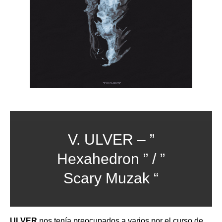
V. ULVER – ”
Hexahedron ” / ”
Scary Muzak “
ULVER
nos tenía preocupados a varios por el curso de