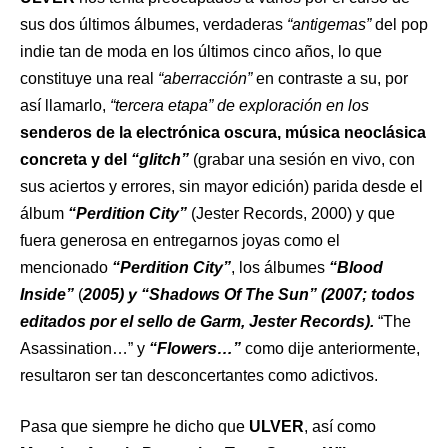
sus dos últimos álbumes, verdaderas
“antigemas”
del pop
indie tan de moda en los últimos cinco años, lo que
constituye una real
“aberracción”
en contraste a su, por
así llamarlo,
“tercera etapa” de exploración en los
senderos de la electrónica oscura, música neoclásica
concreta y del
“glitch”
(grabar una sesión en vivo, con
sus aciertos y errores, sin mayor edición) parida desde el
álbum
“Perdition City”
(Jester Records, 2000) y que
fuera generosa en entregarnos joyas como el
mencionado
“Perdition City”
, los álbumes
“Blood
Inside”
(
2005) y “Shadows Of The Sun” (2007; todos
editados por el sello de Garm, Jester Records).
“The
Asassination…” y
“Flowers…”
como dije anteriormente,
resultaron ser tan desconcertantes como adictivos.
Pasa que siempre he dicho que
ULVER
, así como