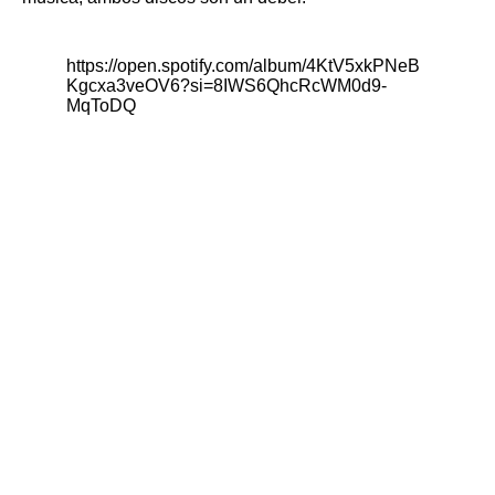
https://open.spotify.com/album/4KtV5xkPNeB
Kgcxa3veOV6?si=8IWS6QhcRcWM0d9-
MqToDQ