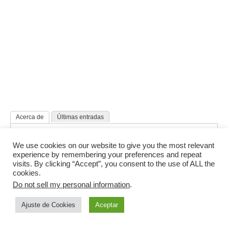
Acerca de
Últimas entradas
.:G_Radaghast B.P.
We use cookies on our website to give you the most relevant
Obsesionado por la música, el arte, la
experience by remembering your preferences and repeat
política y la literatura.
visits. By clicking “Accept”, you consent to the use of ALL the
cookies.
Abogado de profesión, eterno estudiante
Do not sell my personal information
.
de la alquimia, la magia enochiana y la filosofía
thelémica.
Ajuste de Cookies
Aceptar
Metal progresivo, trip hop, jazz y música de