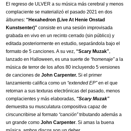
El regreso de ULVER a su música más cerebral y menos
complaciente se materializó el pasado 2021 en dos
álbumes:
“Hexahedron (Live At Henie Onstad
Kunstsenter)”
consiste en una sesión improvisada
grabada en vivo en un recinto cerrado (sin público) y
editada posteriormente en estudio, separándola bajo el
formato de 5 canciones. A su vez,
“Scary Muzak”
,
lanzado en Halloween, es una suerte de
“homenaje”
a la
música de terror de los años 80 incluyendo 5 versiones
de canciones de
John Carpenter.
Si el primer
lanzamiento califica como un
“extended EP”
en el que
retornan a sus texturas electrónicas del pasado, menos
complacientes y más elaboradas,
“Scary Muzak”
demuestra su musculatura compositiva capaz de
cirscuncribirse al formato
“canción”
tributando además a
un grande como
John Carpenter
. Si amas la buena
música, ambos discos son un deber.