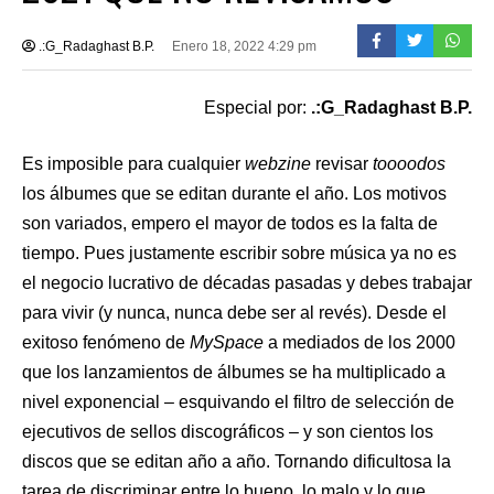
.:G_Radaghast B.P.
Enero 18, 2022 4:29 pm
Especial por:
.:G_Radaghast B.P.
Es imposible para cualquier
webzine
revisar
toooodos
los álbumes que se editan durante el año. Los motivos
son variados, empero el mayor de todos es la falta de
tiempo. Pues justamente escribir sobre música ya no es
el negocio lucrativo de décadas pasadas y debes trabajar
para vivir (y nunca, nunca debe ser al revés). Desde el
exitoso fenómeno de
MySpace
a mediados de los 2000
que los lanzamientos de álbumes se ha multiplicado a
nivel exponencial – esquivando el filtro de selección de
ejecutivos de sellos discográficos – y son cientos los
discos que se editan año a año. Tornando dificultosa la
tarea de discriminar entre lo bueno, lo malo y lo que