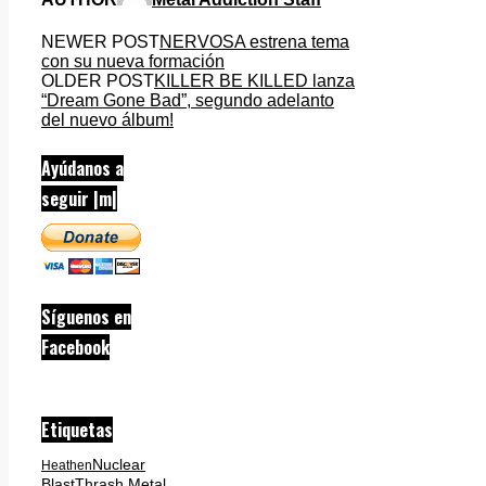
NEWER POST
NERVOSA estrena tema
con su nueva formación
OLDER POST
KILLER BE KILLED lanza
“Dream Gone Bad”, segundo adelanto
del nuevo álbum!
Ayúdanos a
seguir |m|
Síguenos en
Facebook
Etiquetas
Nuclear
Heathen
Blast
Thrash Metal