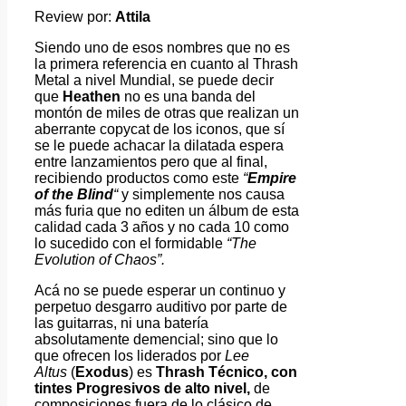
Review por:
Attila
Siendo uno de esos nombres que no es
la primera referencia en cuanto al Thrash
Metal a nivel Mundial, se puede decir
que
Heathen
no es una banda del
montón de miles de otras que realizan un
aberrante copycat de los iconos, que sí
se le puede achacar la dilatada espera
entre lanzamientos pero que al final,
recibiendo productos como este
“
Empire
of the Blind
“
y simplemente nos causa
más furia que no editen un álbum de esta
calidad cada 3 años y no cada 10 como
lo sucedido con el formidable
“The
Evolution of Chaos”.
Acá no se puede esperar un continuo y
perpetuo desgarro auditivo por parte de
las guitarras, ni una batería
absolutamente demencial; sino que lo
que ofrecen los liderados por
Lee
Altus
(
Exodus
) es
Thrash Técnico, con
tintes Progresivos de alto nivel,
de
composiciones fuera de lo clásico de